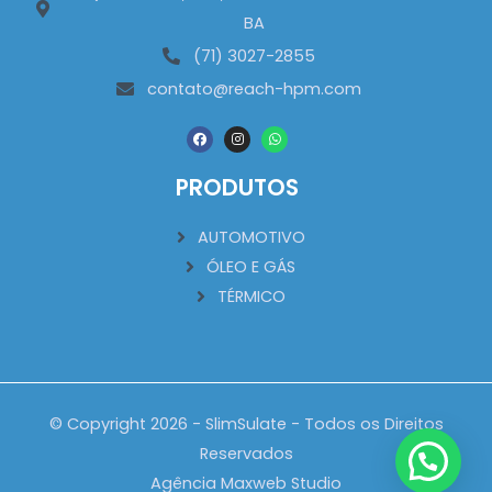
BA
(71) 3027-2855
contato@reach-hpm.com
F
I
W
a
n
h
c
s
a
e
t
t
PRODUTOS
b
a
s
o
g
a
o
r
p
k
a
p
AUTOMOTIVO
m
ÓLEO E GÁS
TÉRMICO
© Copyright 2026 - SlimSulate - Todos os Direitos
Reservados
Agência
Maxweb Studio