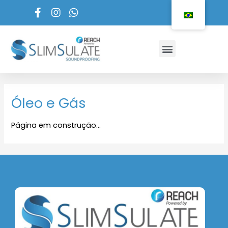
Ir
para
o
Menu
conteúdo
Óleo e Gás
Página em construção…